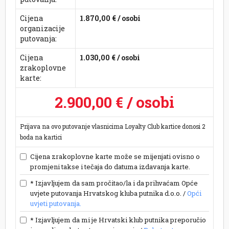
Cijena
1.870,00 € / osobi
organizacije
putovanja:
Cijena
1.030,00 € / osobi
zrakoplovne
karte:
2.900,00 € / osobi
Prijava na ovo putovanje vlasnicima Loyalty Club kartice donosi 2
boda na kartici
Cijena zrakoplovne karte može se mijenjati ovisno o
promjeni takse i tečaja do datuma izdavanja karte.
* Izjavljujem da sam pročitao/la i da prihvaćam Opće
uvjete putovanja Hrvatskog kluba putnika d.o.o. /
Opći
uvjeti putovanja.
* Izjavljujem da mi je Hrvatski klub putnika preporučio