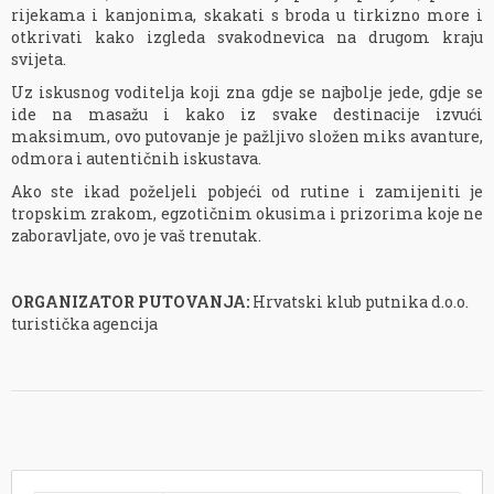
rijekama i kanjonima, skakati s broda u tirkizno more i
otkrivati kako izgleda svakodnevica na drugom kraju
svijeta.
Uz iskusnog voditelja koji zna gdje se najbolje jede, gdje se
ide na masažu i kako iz svake destinacije izvući
maksimum, ovo putovanje je pažljivo složen miks avanture,
odmora i autentičnih iskustava.
Ako ste ikad poželjeli pobjeći od rutine i zamijeniti je
tropskim zrakom, egzotičnim okusima i prizorima koje ne
zaboravljate, ovo je vaš trenutak.
ORGANIZATOR PUTOVANJA:
Hrvatski klub putnika d.o.o.
turistička agencija