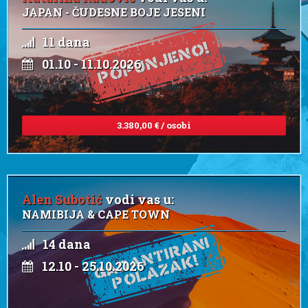
JAPAN - ČUDESNE BOJE JESENI
11 dana
01.10 - 11.10.2026
3.380,00 € / osobi
Alen Subotić
vodi vas u:
NAMIBIJA & CAPE TOWN
14 dana
12.10 - 25.10.2026