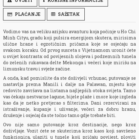
UVJETI
KORISNE INFORMACIJE
PLAĆANJE
SAŽETAK
Vodimo vas na veliku azijsku avanturu koja počinje u Ho Chi
Minh Cityu, gradu koji pulsira energijom skutera, mirisima
ulične hrane i egzotičnim pričama koje se osjećaju na
svakom koraku. Od prvog susreta s Vijetnamom uronit ćete
u svijet kontrasta: od povijesnih slojeva i podzemnih tunela
do zelenih rukavaca delte Mekonga i večeri koje mirišu na
limunsku travu i svježe začine.
A onda, kad pomislite da ste doživjeli vrhunac, putovanje se
nastavlja prema Manili i dalje na Palawan, mjestu koje
redovito završava na listama najljepših otoka svijeta. Tamo
vas čekaju nestvarne lagune, bijele plaže i more koje izgleda
kao da je netko pretjerao s filterima. Dani rezervirani za
istraživanje, kupanje i uživanje, večeri za dobru hranu,
druženje i osjećaj da ste točno tamo gdje trebate biti.
Ovo nije samo putovanje kroz destinacije, nego kroz
doživljaje. Vozit ćete se skuterima kroz kaos koji savršeno
funkcionira, ulaziti u tunele koji pričaju povijest, ploviti