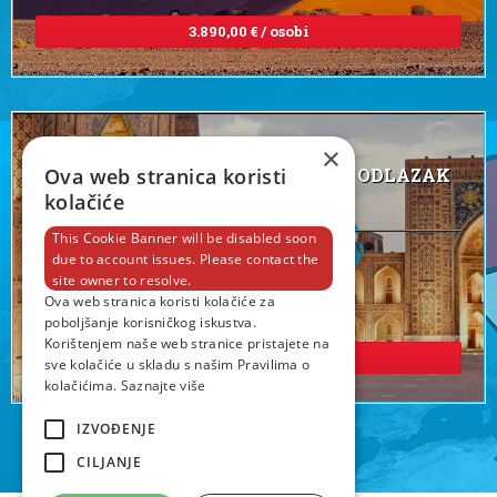
3.890,00 € / osobi
Ivan Rako
vodi vas u:
×
TURKMENISTAN & UZBEKISTAN - ODLAZAK
Ova web stranica koristi
kolačiće
U SAMO SRCE PUTA SVILE
This Cookie Banner will be disabled soon
10 dana
due to account issues. Please contact the
site owner to resolve.
16.10 - 25.10.2026
Ova web stranica koristi kolačiće za
poboljšanje korisničkog iskustva.
Korištenjem naše web stranice pristajete na
1.660,00 € / osobi
sve kolačiće u skladu s našim Pravilima o
kolačićima.
Saznajte više
IZVOĐENJE
CILJANJE