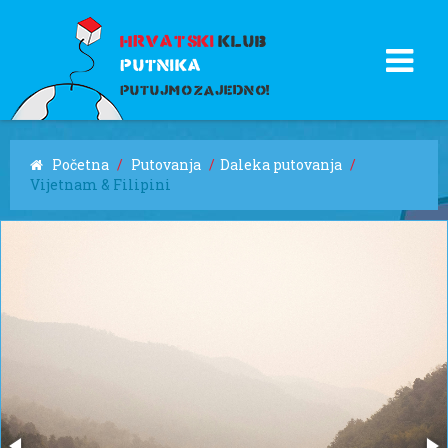
HRVATSKI
KLUB
PUTNIKA
PUTUJMO ZAJEDNO!
Početna
/
Putovanja
/
Daleka putovanja
/
Vijetnam & Filipini