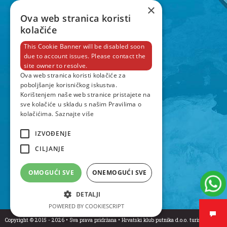
×
Ova web stranica koristi
kolačiće
This Cookie Banner will be disabled soon
due to account issues. Please contact the
site owner to resolve.
Ova web stranica koristi kolačiće za
poboljšanje korisničkog iskustva.
Korištenjem naše web stranice pristajete na
sve kolačiće u skladu s našim Pravilima o
kolačićima.
Saznajte više
IZVOĐENJE
CILJANJE
OMOGUĆI SVE
ONEMOGUĆI SVE
DETALJI
POWERED BY COOKIESCRIPT
Copyright © 2015 - 2026 • Sva prava pridržana • Hrvatski klub putnika d.o.o. turistička